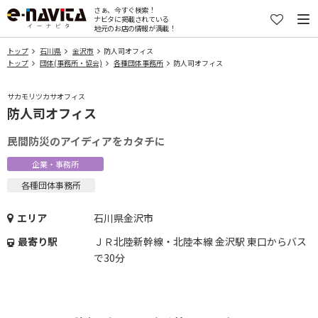
さぁ、今すぐ検索！
ナビタに掲載されている
地元のお店の情報が満載！
トップ
石川県
金沢市
防人司オフィス
トップ
団体(事務所・協会)
各種団体事務所
防人司オフィス
サカモリツカサオフィス
防人司オフィス
民間防災のアイディアをカタチに
企業・事務所
各種団体事務所
エリア
石川県金沢市
最寄り駅
ＪＲ北陸新幹線・北陸本線 金沢駅 東口からバス
で30分