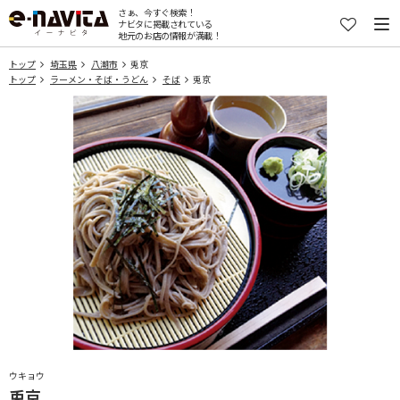
さぁ、今すぐ検索！
ナビタに掲載されている
地元のお店の情報が満載！
トップ
埼玉県
八潮市
兎京
トップ
ラーメン・そば・うどん
そば
兎京
ウキョウ
兎京