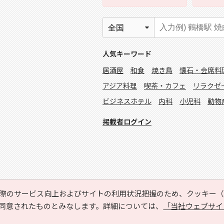
人気キーワード
居酒屋
和食
焼き鳥
懐石・会席料
アジア料理
喫茶・カフェ
リラクゼ
ビジネスホテル
内科
小児科
動物
掲載者ログイン
際のサービス向上およびサイトの利用状況把握のため、クッキー（C
同意されたものとみなします。詳細については、
「当社ウェブサイ
Copyright © HYOJITO.Co.,Ltd. All Rights Reserved.