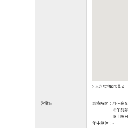
大きな地図で見る
営業日
診療時間：
月～金 9:
※午前診
※土曜日・
年中無休：
-