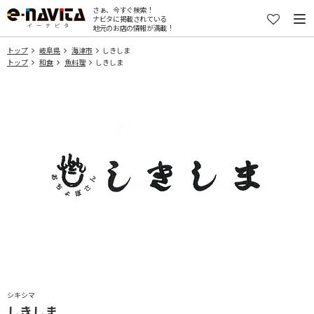
さぁ、今すぐ検索！
ナビタに掲載されている
地元のお店の情報が満載！
トップ
岐阜県
海津市
しきしま
トップ
和食
魚料理
しきしま
シキシマ
しきしま