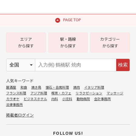
PAGE TOP
エリア
駅・路線
カテゴリー
から探す
から探す
から探す
検索
人気キーワード
居酒屋
和食
焼き鳥
懐石・会席料理
焼肉
イタリア料理
フランス料理
アジア料理
喫茶・カフェ
リラクゼーション
マッサージ
カラオケ
ビジネスホテル
内科
小児科
動物病院
会計事務所
法律事務所
掲載者ログイン
FOLLOW US!