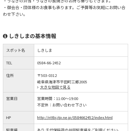
・うなぎの弁当・うなぎの長焼きのお持ち帰りもできます。
・御会合・団体様のお食事も承ります。ご予算等お気軽にお問い合
わせ下さい。
しきしまの基本情報
スポット名
しきしま
TEL
0584-66-2452
住所
〒503-0312
岐阜県海津市平田町三郷2005
大きな地図で見る
営業日
営業時間：
11:00～19:00
不定休：
お問い合わせ下さい
HP
http://nttbj.itp.ne.jp/0584662452/index.html
駐車場
あり 千代保稲荷の共同駐車場をご利用ください。