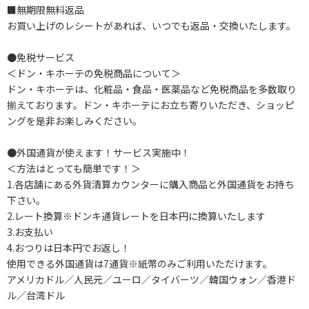
■無期限無料返品
お買い上げのレシートがあれば、いつでも返品・交換いたします。
●免税サービス
＜ドン・キホーテの免税商品について＞
ドン・キホーテは、化粧品・食品・医薬品など免税商品を多数取り
揃えております。ドン・キホーテにお立ち寄りいただき、ショッピ
ングを是非お楽しみください。
●外国通貨が使えます！サービス実施中！
＜方法はとっても簡単です！＞
1.各店舗にある外貨清算カウンターに購入商品と外国通貨をお持ち
下さい。
2.レート換算※ドンキ通貨レートを日本円に換算いたします
3.お支払い
4.おつりは日本円でお返し！
使用できる外国通貨は7通貨※紙幣のみご利用いただけます。
アメリカドル／人民元／ユーロ／タイバーツ／韓国ウォン／香港ド
ル／台湾ドル