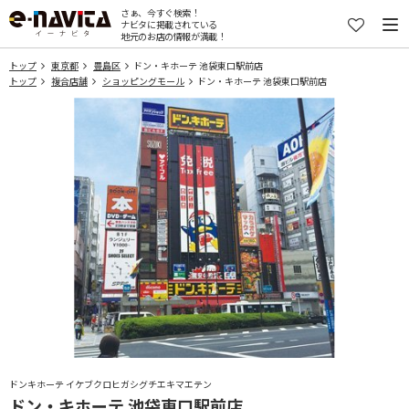
さぁ、今すぐ検索！
ナビタに掲載されている
地元のお店の情報が満載！
トップ
東京都
豊島区
ドン・キホーテ 池袋東口駅前店
トップ
複合店舗
ショッピングモール
ドン・キホーテ 池袋東口駅前店
ドンキホーテ イケブクロヒガシグチエキマエテン
ドン・キホーテ 池袋東口駅前店