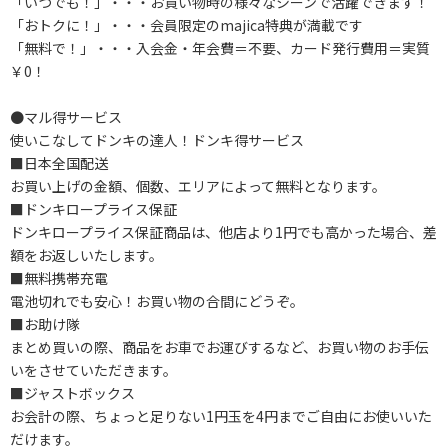
「いつでも！」・・・お買い物時の様々なシーンで活躍できます！
「おトクに！」・・・会員限定のmajica特典が満載です
「無料で！」・・・入会金・年会費＝不要、カード発行費用＝実質
￥0！
●マル得サービス
使いこなしてドンキの達人！ドンキ得サービス
■日本全国配送
お買い上げの金額、個数、エリアによって無料となります。
■ドンキロープライス保証
ドンキロープライス保証商品は、他店より1円でも高かった場合、差
額をお返しいたします。
■無料携帯充電
電池切れでも安心！お買い物の合間にどうぞ。
■お助け隊
まとめ買いの際、商品をお車でお運びするなど、お買い物のお手伝
いをさせていただきます。
■ジャストボックス
お会計の際、ちょっと足りない1円玉を4円までご自由にお使いいた
だけます。