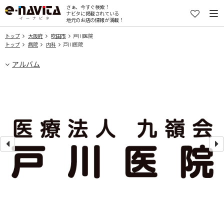
さぁ、今すぐ検索！
ナビタに掲載されている
地元のお店の情報が満載！
トップ
大阪府
吹田市
戸川医院
トップ
病院
内科
戸川医院
アルバム