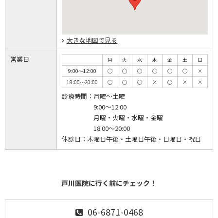
大きな地図で見る
営業日
月
火
水
木
金
土
日
9:00～12:00
◯
◯
◯
◯
◯
◯
×
18:00～20:00
◯
◯
◯
×
◯
×
×
診療時間：
月曜～土曜
9:00～12:00
月曜・火曜・水曜・金曜
18:00～20:00
休診日：
木曜日午後・土曜日午後・日曜日・祝日
戸川医院に行く前にチェック！
06-6871-0468