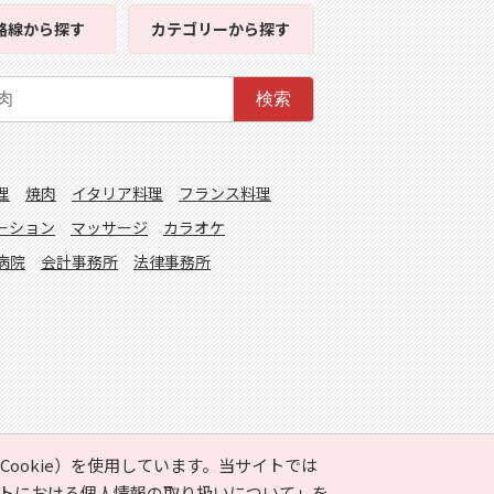
路線
から探す
カテゴリー
から探す
検索
理
焼肉
イタリア料理
フランス料理
ーション
マッサージ
カラオケ
病院
会計事務所
法律事務所
ookie）を使用しています。当サイトでは
トにおける個人情報の取り扱いについて」
を