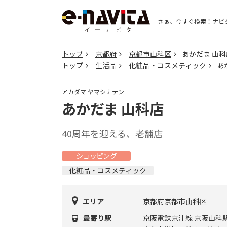
さぁ、今すぐ検索！
ナビ
トップ
京都府
京都市山科区
あかだま 山科
トップ
生活品
化粧品・コスメティック
あ
アカダマ ヤマシナテン
あかだま 山科店
40周年を迎える、老舗店
ショッピング
化粧品・コスメティック
エリア
京都府京都市山科区
最寄り駅
京阪電鉄京津線 京阪山科駅