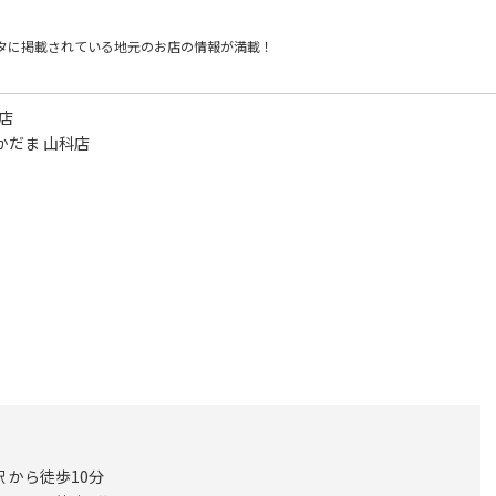
タに掲載されている
地元のお店の情報が満載！
店
かだま 山科店
 から徒歩10分