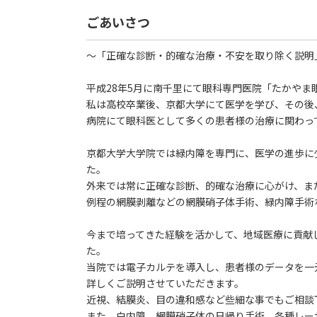
ごあいさつ
～「正確な診断・的確な治療・不安を取り除く説明
平成28年5月に南千里にて眼科専門医院「たかやま
私は高校卒業後、京都大学にて医学を学び、その後
病院にて眼科医として多くの患者様の治療に関わっ
京都大学大学院では緑内障を専門に、医学の進歩に
た。
外来では常に正確な診断、的確な治療に心がけ、また
例程の網膜剥離などの網膜硝子体手術、緑内障手術
今まで培ってきた経験を活かして、地域医療に貢献
た。
当院では電子カルテを導入し、患者様のデータを一
詳しくご説明させていただきます。
近視、結膜炎、目の違和感など些細な事でもご相談
また、白内障、網膜硝子体の日帰り手術、各種レー