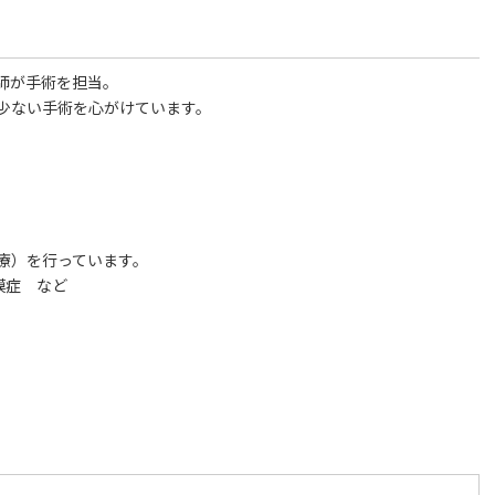
師が手術を担当。
少ない手術を心がけています。
療）を行っています。
膜症 など