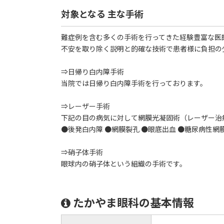
対象となる 主な手術
難症例を含む多くの手術を行ってきた経験豊富な医
不安を取り除く説明と的確な技術で患者様に負担の
⇒日帰り白内障手術
当院では日帰り白内障手術を行っております。
⇒レーザー手術
下記の目の病気に対して網膜光凝固術（レーザー治
●後発白内障 ●網膜裂孔 ●眼底出血 ●糖尿病性網
⇒硝子体手術
眼球内の硝子体という組織の手術です。
たかやま眼科の基本情報