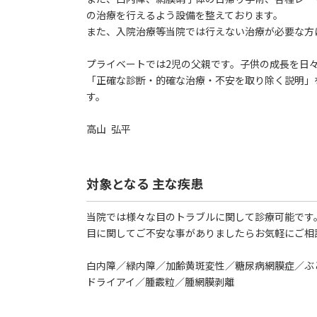
の治療を行えるよう設備を整えております。
また、入院治療等当院では行えない治療が必要な方
プライベートでは2児の父親です。子供の成長を日
「正確な診断・的確な治療・不安を取り除く説明」
す。
高山 弘平
対象となる 主な疾患
当院では様々な目のトラブルに関して診療可能です
目に関してご不安な事がありましたらお気軽にご相
白内障／緑内障／加齢黄斑変性／糖尿病網膜症／ぶ
ドライアイ／腫霰粒／腫網膜剥離