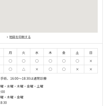
地図を印刷する
月
火
水
木
金
土
日
◯
◯
◯
◯
◯
◯
×
◯
△
×
◯
◯
×
×
0は手術、16:00～18:30は通常診療
火曜・水曜・木曜・金曜・土曜
:00
火曜・木曜・金曜
8:30