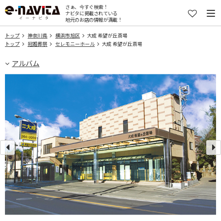
さぁ、今すぐ検索！
ナビタに掲載されている
地元のお店の情報が満載！
トップ
神奈川県
横浜市旭区
大成 希望が丘斎場
トップ
冠婚葬祭
セレモニーホール
大成 希望が丘斎場
アルバム