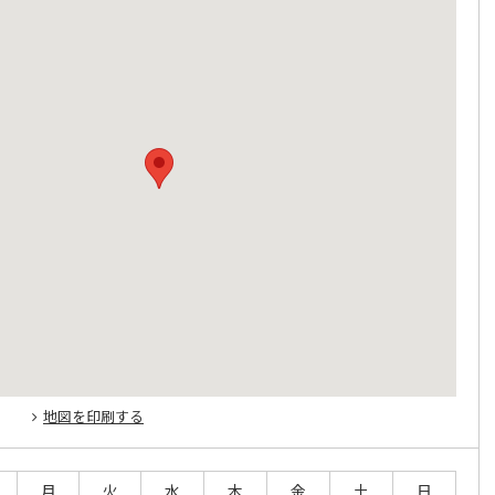
地図を印刷する
月
火
水
木
金
土
日