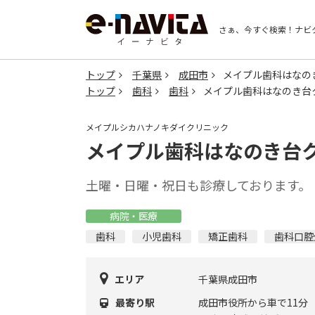
さぁ、今すぐ検索！
ナビ
トップ
千葉県
成田市
メイプル歯科はなの
トップ
歯科
歯科
メイプル歯科はなのき台
メイプルシカハナノキダイクリニック
メイプル歯科はなのき台
土曜・日曜・祝日も診療しております。
病院・医療
歯科
小児歯科
矯正歯科
歯科口腔
エリア
千葉県成田市
最寄り駅
成田市役所から車で11分