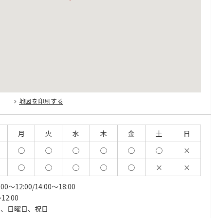
地図を印刷する
月
火
水
木
金
土
日
◯
◯
◯
◯
◯
◯
×
◯
◯
◯
◯
◯
×
×
00～12:00/14:00～18:00
12:00
後、日曜日、祝日