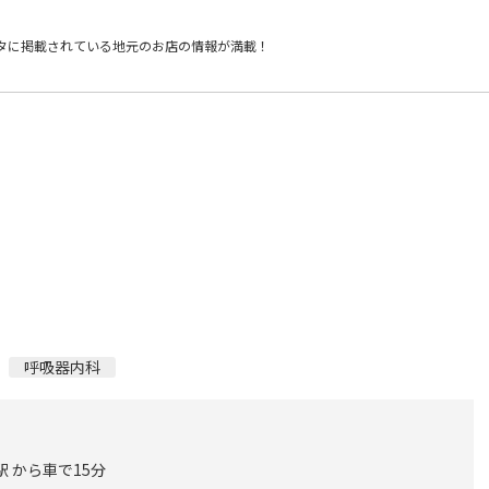
タに掲載されている
地元のお店の情報が満載！
呼吸器内科
駅 から車で15分