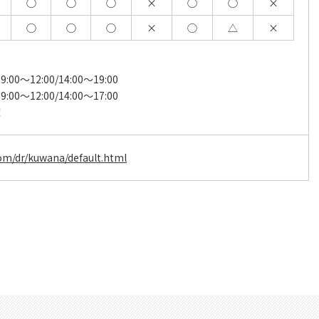
◯
◯
◯
×
◯
◯
×
◯
◯
◯
×
◯
△
×
00～12:00/14:00～19:00
00～12:00/14:00～17:00
曜
com/dr/kuwana/default.html