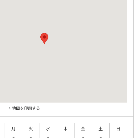
地図を印刷する
月
火
水
木
金
土
日