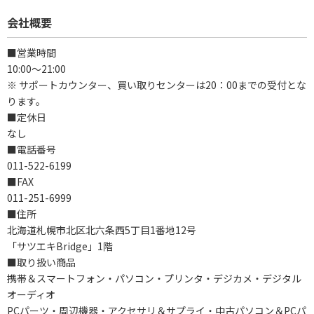
会社概要
■営業時間
10:00～21:00
※ サポートカウンター、買い取りセンターは20：00までの受付とな
ります。
■定休日
なし
■電話番号
011-522-6199
■FAX
011-251-6999
■住所
北海道札幌市北区北六条西5丁目1番地12号
「サツエキBridge」1階
■取り扱い商品
携帯＆スマートフォン・パソコン・プリンタ・デジカメ・デジタル
オーディオ
PCパーツ・周辺機器・アクセサリ＆サプライ・中古パソコン＆PCパ