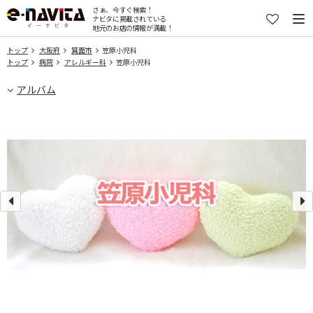
さぁ、今すぐ検索！
ナビタに掲載されている
地元のお店の情報が満載！
トップ
大阪府
箕面市
笠原小児科
トップ
病院
アレルギー科
笠原小児科
アルバム