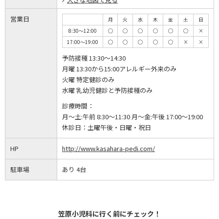
営業日
月
火
水
木
金
土
日
8:30～12:00
◯
◯
◯
◯
◯
◯
×
17:00～19:00
◯
◯
◯
◯
◯
×
×
予防接種 13:30～14:30
月曜 13:30から15:00アレルギー外来のみ
火曜 特定健診のみ
水曜 乳幼児健診と予防接種のみ
診療時間：
月～土:午前 8:30～11:30 月～金:午後 17:00～19:00
休診日：
土曜午後・日曜・祝日
HP
http://www.kasahara-pedi.com/
駐車場
あり 4台
笠原小児科に行く前にチェック！