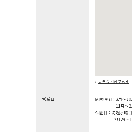
大きな地図で見る
営業日
開園時間：
3月～10月
11月～2月
休園日：
毎週水曜
12月29～