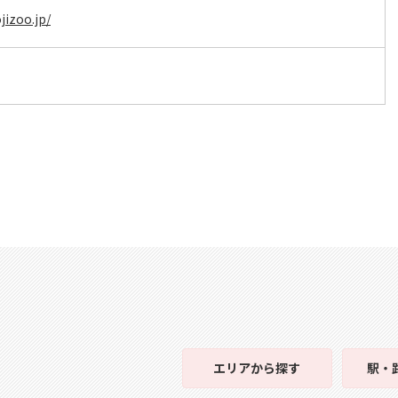
jizoo.jp/
エリア
から探す
駅・