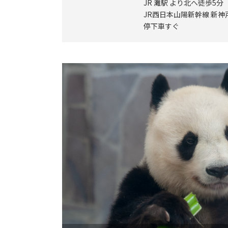
JR 灘駅 より北へ徒歩5分
JR西日本山陽新幹線 新神
停下車すぐ