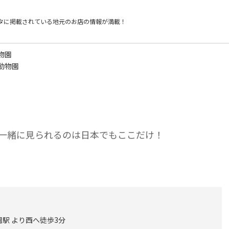
タに掲載されている
地元のお店の情報が満載！
物園
動物園
一緒に見られるのは日本でもここだけ！
園駅 より西へ徒歩3分