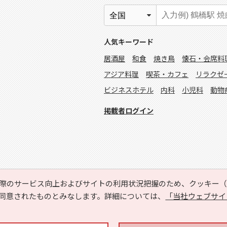
人気キーワード
居酒屋
和食
焼き鳥
懐石・会席料
アジア料理
喫茶・カフェ
リラクゼ
ビジネスホテル
内科
小児科
動物
掲載者ログイン
際のサービス向上およびサイトの利用状況把握のため、クッキー（C
同意されたものとみなします。詳細については、
「当社ウェブサイ
Copyright © HYOJITO.Co.,Ltd. All Rights Reserved.