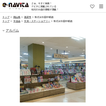
さぁ、今すぐ検索！
ナビタに掲載されている
地元のお店の情報が満載！
トップ
岡山県
高梁市
株式会社田中紙店
トップ
生活品
文具・ステーショナリー
株式会社田中紙店
アルバム