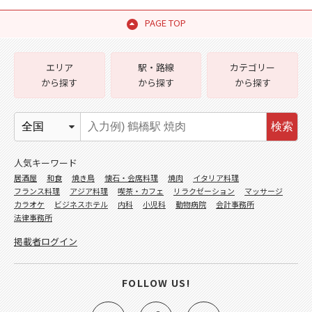
PAGE TOP
エリア
駅・路線
カテゴリー
から探す
から探す
から探す
検索
人気キーワード
居酒屋
和食
焼き鳥
懐石・会席料理
焼肉
イタリア料理
フランス料理
アジア料理
喫茶・カフェ
リラクゼーション
マッサージ
カラオケ
ビジネスホテル
内科
小児科
動物病院
会計事務所
法律事務所
掲載者ログイン
FOLLOW US!