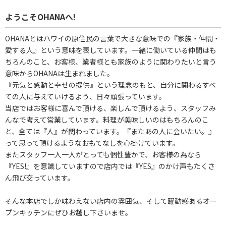
ようこそOHANAへ!
OHANAとはハワイの原住民の言葉で大きな意味での『家族・仲間・
愛する人』という意味を表しています。一緒に働いている仲間はも
ちろんのこと、お客様、業者様とも家族のように関わりたいと言う
意味からOHANAは生まれました。
『元気と感動と幸せの提供』という理念のもと、自分に関わるすべ
ての人に与えていけるよう、日々頑張っています。
当店ではお客様に喜んで頂ける、楽しんで頂けるよう、スタッフみ
んなで考えて営業しています。料理が美味しいのはもちろんのこ
と、全ては『人』が関わっています。『またあの人に会いたい。』
って思って頂けるようなおもてなしを心掛けています。
またスタッフ一人一人がとっても個性豊かで、お客様の為なら
『YES!』を意識していますので店内では『YES』のかけ声もたくさ
ん飛び交っています。
そんな本店でしか味わえない店内の雰囲気、そして躍動感あるオー
プンキッチンにぜひお越し下さいませ。