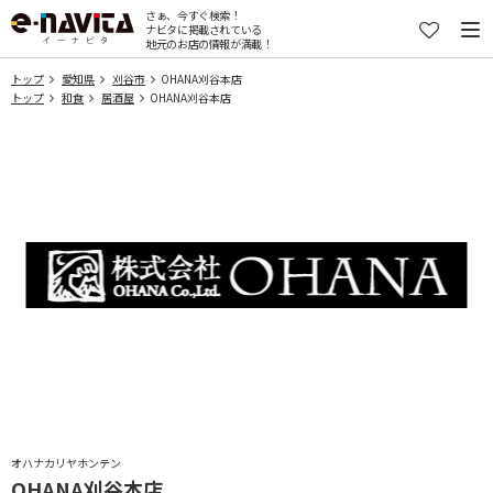
さぁ、今すぐ検索！
ナビタに掲載されている
地元のお店の情報が満載！
トップ
愛知県
刈谷市
OHANA刈谷本店
トップ
和食
居酒屋
OHANA刈谷本店
オハナカリヤホンテン
OHANA刈谷本店