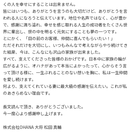
くの人を幸せにすることは出来ません。
皆にはいつも、ありがとうを言うのも大切だけど、ありがとうを言
われる人になろうと伝えています。地位や名声ではなく、心が豊か
で、感謝に満ち溢れ、幸せを感じ取れる人生の成功者をたくさん世
界に輩出し、世の中を明るく元気にすることも夢の一つです。
とにかく、「目の前のお客様、仲間に喜んでもらいたい！」
ただそれだけを大切にし、いつもみんなで考えながらやり続けてき
た結果、今は、こんなにも沢山の家族が出来ました。
すべて、支えてくださった皆様のおかげです。日本中に家族の輪が
広がるように、オハナがあって本当によかったって、心からそう言
って頂ける様に、一生ぶれることのない想いを胸に、私は一生仲間
を愛し続けます。
何より、支えてくれている妻に最大級の感謝を伝えたい。これが私
のあきらめない理由です。
長文読んで頂き、ありがとうございました。
今一度心より感謝申し上げます。
株式会社OHANA 大将 松田 真輔