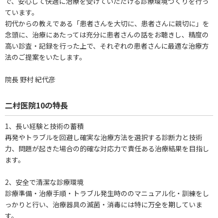
で、安心して快適に治療を受けていただける診療環境づくりを行っ
ています。
初代からの教えである「患者さんを大切に、患者さんに親切に」を
念頭に、治療にあたっては充分に患者さんの話をお聴きし、精度の
高い診査・記録を行った上で、それぞれの患者さんに最適な治療方
法のご提案をいたします。
院長 野村 紀代彦
二村医院10の特長
1、長い経験と技術の蓄積
再発やトラブルを回避し確実な治療方法を選択する診断力と技術
力、問題が起きた場合の的確な対応力で責任ある治療結果を目指し
ます。
2、安全で清潔な診療環境
診療準備・治療手順・トラブル発生時ののマニュアル化・訓練をし
っかりと行い、治療器具の滅菌・消毒には特に万全を期していま
す。