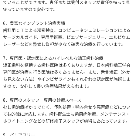
ていることができます。専任または受付スタッフが責任を持って見
守っていますので安心です。
6、豊富なインプラント治療実績
歯科用ＣＴによる精密検査、コンピュータシュミレーションによる
サージカルガイド、専用手術室、ピエゾサージェリー、エルビウム
レーザーなどを整備し負担が少なく確実な治療を行っています。
7、専門医・認定医によるハイレベルな矯正歯科治療
矯正歯科を標榜する歯科医院は多くありますが、日本歯科矯正学会
専門医が治療を行う医院は多くありません。また、舌側矯正（外か
ら見えない方法）やインビザラインもそれぞれの認定医が施術しま
すので、安心して良い治療結果がえられます。
8、専門のスタッフ 専用の診療スペース
むし歯治療ばかりでなく、予防処置・噛み合せや悪習癖などについ
ても的確に対応します。歯科衛生士も歯周病治療、メンテナンス・
ホワイトニングなどの研修終了スタッフが施術にあたっています。
9、バリアフリー