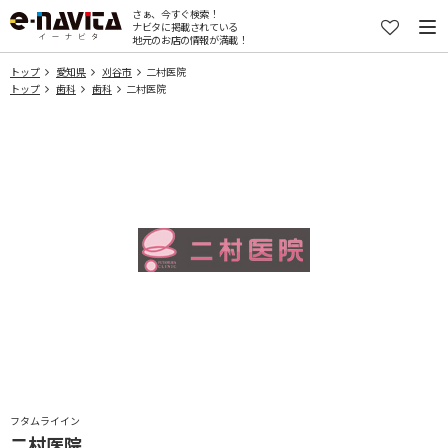
さぁ、今すぐ検索！
ナビタに掲載されている
地元のお店の情報が満載！
トップ
愛知県
刈谷市
二村医院
トップ
歯科
歯科
二村医院
フタムライイン
二村医院