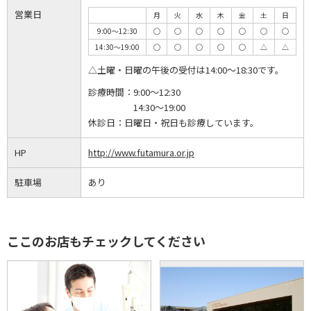
営業日
月
火
水
木
金
土
日
9:00～12:30
◯
◯
◯
◯
◯
◯
◯
14:30～19:00
◯
◯
◯
◯
◯
△
△
△土曜・日曜の午後の受付は14:00～18:30です。
診療時間：
9:00～12:30
14:30～19:00
休診日：
日曜日・祝日も診療しています。
HP
http://www.futamura.or.jp
駐車場
あり
ここのお店もチェックしてください