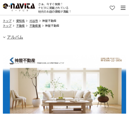
さぁ、今すぐ検索！
ナビタに掲載されている
地元のお店の情報が満載！
トップ
愛知県
刈谷市
神屋不動産
トップ
不動産
不動産業
神屋不動産
アルバム