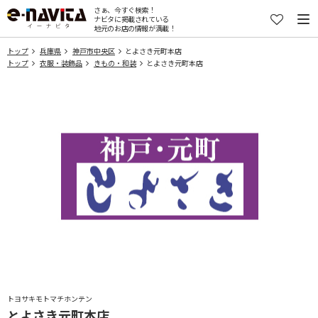
さぁ、今すぐ検索！
ナビタに掲載されている
地元のお店の情報が満載！
トップ
兵庫県
神戸市中央区
とよさき元町本店
トップ
衣服・装飾品
きもの・和装
とよさき元町本店
トヨサキモトマチホンテン
とよさき元町本店