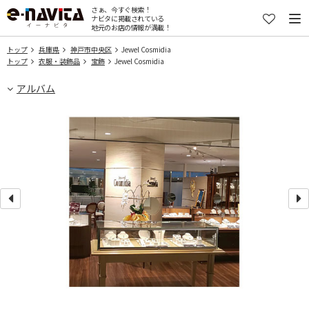
さぁ、今すぐ検索！
ナビタに掲載されている
地元のお店の情報が満載！
トップ
兵庫県
神戸市中央区
Jewel Cosmidia
トップ
衣服・装飾品
宝飾
Jewel Cosmidia
アルバム