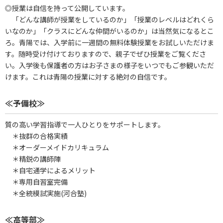
◎授業は自信を持って公開しています。
「どんな講師が授業をしているのか」「授業のレベルはどれくら
いなのか」「クラスにどんな仲間がいるのか」は当然気になるとこ
ろ。青陽では、入学前に一週間の無料体験授業をお試しいただけま
す。随時受け付けておりますので、親子でぜひ授業をご覧くださ
い。入学後も保護者の方はお子さまの様子をいつでもご参観いただ
けます。これは青陽の授業に対する絶対の自信です。
≪予備校≫
質の高い学習指導で一人ひとりをサポートします。
＊抜群の合格実績
＊オーダーメイドカリキュラム
＊精鋭の講師陣
＊自宅通学によるメリット
＊専用自習室完備
＊全統模試実施(河合塾)
≪高等部≫