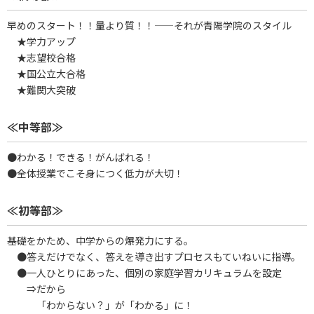
早めのスタート！！量より質！！――それが青陽学院のスタイル
★学力アップ
★志望校合格
★国公立大合格
★難関大突破
≪中等部≫
●わかる！できる！がんばれる！
●全体授業でこそ身につく低力が大切！
≪初等部≫
基礎をかため、中学からの爆発力にする。
●答えだけでなく、答えを導き出すプロセスもていねいに指導。
●一人ひとりにあった、個別の家庭学習カリキュラムを設定
⇒だから
「わからない？」が「わかる」に！