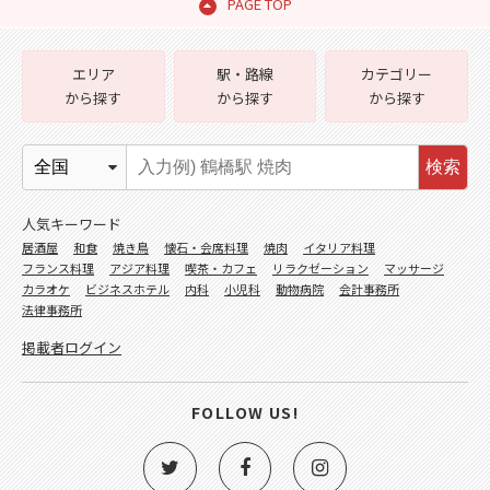
PAGE TOP
エリア
駅・路線
カテゴリー
から探す
から探す
から探す
検索
人気キーワード
居酒屋
和食
焼き鳥
懐石・会席料理
焼肉
イタリア料理
フランス料理
アジア料理
喫茶・カフェ
リラクゼーション
マッサージ
カラオケ
ビジネスホテル
内科
小児科
動物病院
会計事務所
法律事務所
掲載者ログイン
FOLLOW US!