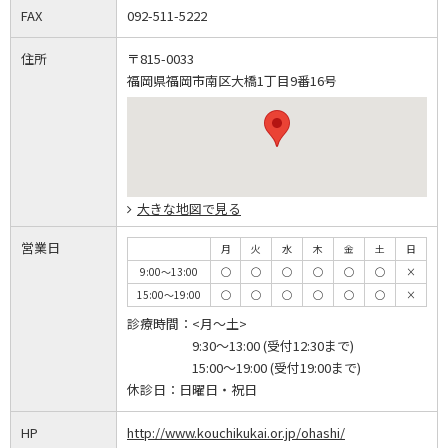
FAX
092-511-5222
住所
〒815-0033
福岡県福岡市南区大橋1丁目9番16号
大きな地図で見る
営業日
月
火
水
木
金
土
日
9:00～13:00
◯
◯
◯
◯
◯
◯
×
15:00～19:00
◯
◯
◯
◯
◯
◯
×
診療時間：
<月～土>
9:30～13:00 (受付12:30まで)
15:00～19:00 (受付19:00まで)
休診日：
日曜日・祝日
HP
http://www.kouchikukai.or.jp/ohashi/