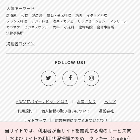
人気キーワード
居酒屋
和食
焼き鳥
懐石・会席料理
焼肉
イタリア料理
フランス料理
アジア料理
喫茶・カフェ
リラクゼーション
マッサージ
カラオケ
ビジネスホテル
内科
小児科
動物病院
会計事務所
法律事務所
掲載者ログイン
FOLLOW US!
e-NAVITA（イーナビタ）とは？
お気に入り
ヘルプ
利用規約
個人情報の取り扱いについて
運営会社
サイトマップ
広告掲載に関するお問い合わせ
サイトの内容に関するお問い合わせ
当サイトでは、利用者が当サイトを閲覧する際のサービス向
上およびサイトの利用状況把握のため、クッキー（Cookie）