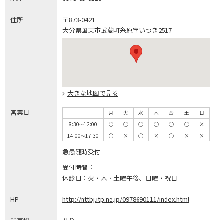
住所
〒873-0421
大分県国東市武蔵町糸原字いつき2517
大きな地図で見る
営業日
月
火
水
木
金
土
日
8:30～12:00
◯
◯
◯
◯
◯
◯
×
14:00～17:30
◯
×
◯
×
◯
×
×
急患随時受付
受付時間：
休診日：
火・木・土曜午後、日曜・祝日
HP
http://nttbj.itp.ne.jp/0978690111/index.html