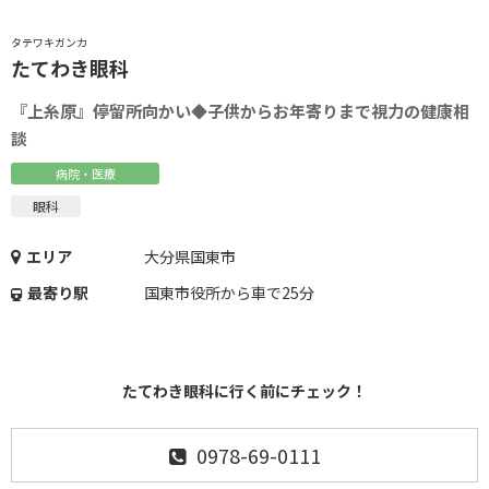
タテワキガンカ
たてわき眼科
『上糸原』停留所向かい◆子供からお年寄りまで視力の健康相
談
病院・医療
眼科
エリア
大分県国東市
最寄り駅
国東市役所から車で25分
たてわき眼科に行く前にチェック！
0978-69-0111