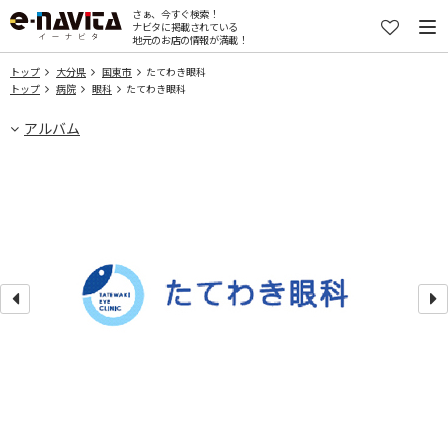
さぁ、今すぐ検索！
ナビタに掲載されている
地元のお店の情報が満載！
トップ
大分県
国東市
たてわき眼科
トップ
病院
眼科
たてわき眼科
アルバム