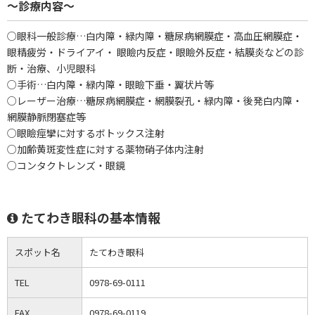
～診療内容～
○眼科一般診療…白内障・緑内障・糖尿病網膜症・高血圧網膜症・
眼精疲労・ドライアイ・ 眼瞼内反症・眼瞼外反症・結膜炎などの診
断・治療、小児眼科
○手術…白内障・緑内障・眼瞼下垂・翼状片等
○レーザー治療…糖尿病網膜症・網膜裂孔・緑内障・後発白内障・
網膜静脈閉塞症等
○眼瞼痙攣に対するボトックス注射
○加齢黄斑変性症に対する薬物硝子体内注射
○コンタクトレンズ・眼鏡
たてわき眼科の基本情報
スポット名
たてわき眼科
TEL
0978-69-0111
FAX
0978-69-0119