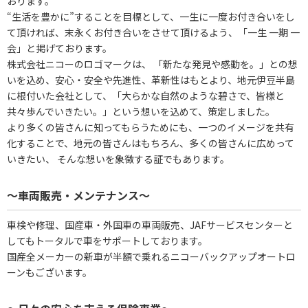
おります。
“生活を豊かに”することを目標として、一生に一度お付き合いをし
て頂ければ、末永くお付き合いをさせて頂けるよう、「一生 一期 一
会」と掲げております。
株式会社ニコーのロゴマークは、 「新たな発見や感動を。」との想
いを込め、安心・安全や先進性、革新性はもとより、地元伊豆半島
に根付いた会社として、「大らかな自然のような碧さで、皆様と
共々歩んでいきたい。」という想いを込めて、策定しました。
より多くの皆さんに知ってもらうためにも、一つのイメージを共有
化することで、地元の皆さんはもちろん、多くの皆さんに広めって
いきたい、 そんな想いを象徴する証でもあります。
～車両販売・メンテナンス～
車検や修理、国産車・外国車の車両販売、JAFサービスセンターと
してもトータルで車をサポートしております。
国産全メーカーの新車が半額で乗れるニコーバックアップオートロ
ーンもございます。