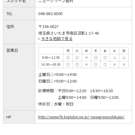
スポット名
ニューグリーン歯科
TEL
048-862-6500
住所
〒336-0027
埼玉県さいたま市南区沼影1-17-40
大きな地図で見る
営業日
月
火
水
木
金
土
日
9:00～12:30
◯
◯
×
◯
◯
△
△
14:30～18:30
◯
◯
×
◯
◯
×
×
土曜日△=9:00～14:00
日曜日△=9:00～12:00
診療時間：
平日9:00～12:30 14:30～18:30
土曜9:00～14:00 日曜9:00～12:00
休診日：
水曜・祝日
HP
http://www7b.biglobe.ne.jp/~newgreenshikaiin/