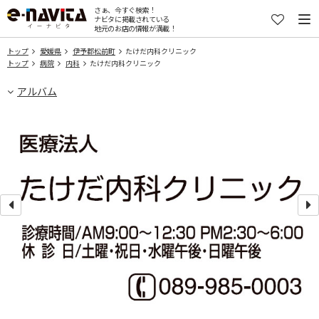
さぁ、今すぐ検索！
ナビタに掲載されている
地元のお店の情報が満載！
トップ
愛媛県
伊予郡松前町
たけだ内科クリニック
トップ
病院
内科
たけだ内科クリニック
アルバム