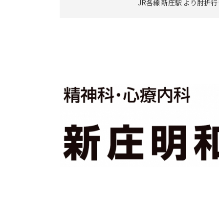
JR各線 新庄駅 より肘