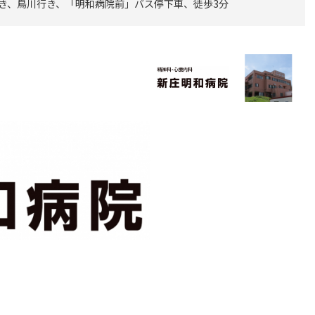
折行き、鳥川行き、「明和病院前」バス停下車、徒歩3分