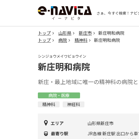
さぁ、今すぐ検索！
ナビ
トップ
山形県
新庄市
新庄明和病院
トップ
病院
精神科
新庄明和病院
シンジョウメイワビョウイン
新庄明和病院
新庄・最上地域に唯一の精神科の病院と
病院・医療
精神科
神経科
エリア
山形県新庄市
最寄り駅
JR各線 新庄駅 出口から車