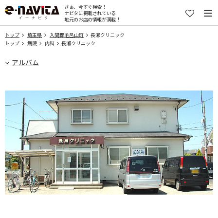
さぁ、今すぐ検索！
ナビタに掲載されている
地元のお店の情報が満載！
トップ
埼玉県
入間郡毛呂山町
長瀬クリニック
トップ
病院
内科
長瀬クリニック
アルバム