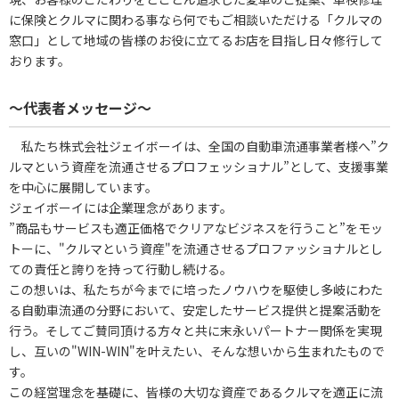
に保険とクルマに関わる事なら何でもご相談いただける「クルマの
窓口」として地域の皆様のお役に立てるお店を目指し日々修行して
おります。
～代表者メッセージ～
私たち株式会社ジェイボーイは、全国の自動車流通事業者様へ”ク
ルマという資産を流通させるプロフェッショナル”として、支援事業
を中心に展開しています。
ジェイボーイには企業理念があります。
”商品もサービスも適正価格でクリアなビジネスを行うこと”をモッ
トーに、"クルマという資産"を流通させるプロファッショナルとし
ての責任と誇りを持って行動し続ける。
この想いは、私たちが今までに培ったノウハウを駆使し多岐にわた
る自動車流通の分野において、安定したサービス提供と提案活動を
行う。そしてご賛同頂ける方々と共に末永いパートナー関係を実現
し、互いの"WIN-WIN"を叶えたい、そんな想いから生まれたもので
す。
この経営理念を基礎に、皆様の大切な資産であるクルマを適正に流