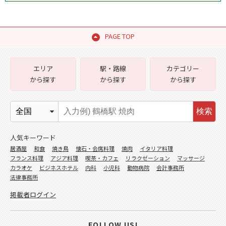
PAGE TOP
エリア
駅・路線
カテゴリー
から探す
から探す
から探す
検索
人気キーワード
居酒屋
和食
焼き鳥
懐石・会席料理
焼肉
イタリア料理
フランス料理
アジア料理
喫茶・カフェ
リラクゼーション
マッサージ
カラオケ
ビジネスホテル
内科
小児科
動物病院
会計事務所
法律事務所
掲載者ログイン
FOLLOW US!