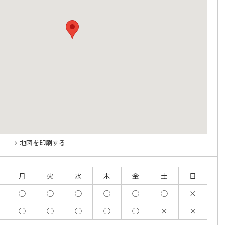
地図を印刷する
月
火
水
木
金
土
日
◯
◯
◯
◯
◯
◯
×
◯
◯
◯
◯
◯
×
×