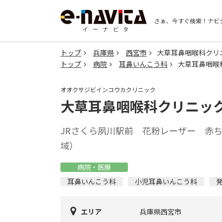
さぁ、今すぐ検索！
ナビ
トップ
兵庫県
西宮市
大草耳鼻咽喉科クリ
トップ
病院
耳鼻いんこう科
大草耳鼻咽喉
オオクサジビインコウカクリニック
大草耳鼻咽喉科クリニッ
JRさくら夙川駅前 花粉レーザー 赤
域）
病院・医療
耳鼻いんこう科
小児耳鼻いんこう科
エリア
兵庫県西宮市