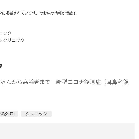
タに掲載されている
地元のお店の情報が満載！
ニック
科クリニック
ク
ちゃんから高齢者まで 新型コロナ後遺症（耳鼻科領
発熱外来
クリニック