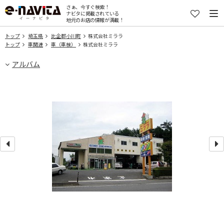
さぁ、今すぐ検索！
ナビタに掲載されている
地元のお店の情報が満載！
トップ
埼玉県
比企郡小川町
株式会社ミララ
トップ
車関連
車（車検）
株式会社ミララ
アルバム