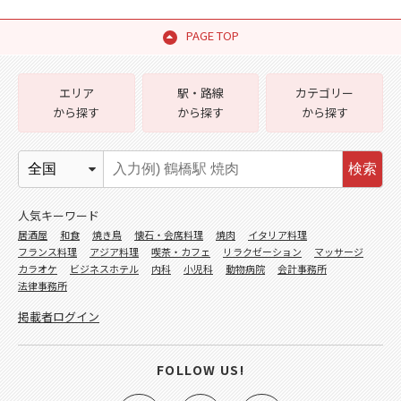
PAGE TOP
エリア
駅・路線
カテゴリー
から探す
から探す
から探す
検索
人気キーワード
居酒屋
和食
焼き鳥
懐石・会席料理
焼肉
イタリア料理
フランス料理
アジア料理
喫茶・カフェ
リラクゼーション
マッサージ
カラオケ
ビジネスホテル
内科
小児科
動物病院
会計事務所
法律事務所
掲載者ログイン
FOLLOW US!