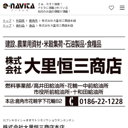
さぁ、今すぐ検索！
ナビタに掲載されている
地元のお店の情報が満載！
トップ
秋田県
鹿角市
株式会社大里恒三商店本店
トップ
食料品
食品
株式会社大里恒三商店本店
カブシキガイシャオオサトツネゾウショウテンホンテン
株式会社大里恒三商店本店