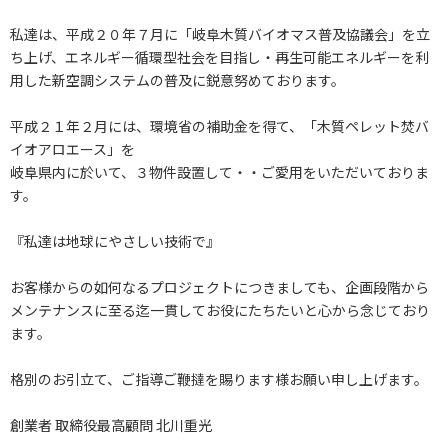
私達は、平成２０年７月に「岐阜木質バイオマス普及協議会」を立
ち上げ、エネルギー循環型社会を目指し・再生可能エネルギーを利
用した新空調システムの普及に鋭意努めております。
平成２１年２月には、環境省の補助金を得て、「木質ペレット焚バ
イオアロエース」を
岐阜県内に於いて、３物件設置して・・ご愛用をいただいておりま
す。
『私達は地球にやさしい技術で』
お客様からの如何なるプロジェクトにつきましても、企画段階から
メンテナンスに至る迄一貫してお役にたちたいと心から念じており
ます。
格別のお引立て、ご指導ご鞭撻を賜ります様お願い申し上げます。
創業者 取締役最高顧問 北川重光