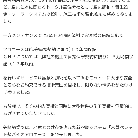
ど、空気と水に関わるトータル設備会社として空気調和・衛生設
備・ソーラーシステムの設計、施工技術の強化拡充に努めて参りま
した。
一方メンテナンスでは365日24時間体制でお客様の信頼に応え、
アロエースは(保守直接契約に限り)１０年間保証
ＧＨＰについては（弊社の施工で直接保守契約に限り） ３万時間保
証（１３年以内）
を行い≪サービスは誠意と技術を以って≫をモットーに大きな安全
と安心をお約束できる技術集団を目指し、限りない情熱をかたむけ
て参りました。
お陰様で、多くの納入実績と同時に大型物件の施工実績も飛躍的に
あげさせていただきました。
矢崎総業では、地球との共存を考えた新空調システム「木質ペレッ
ト焚バイオアロエース」を発売しました。