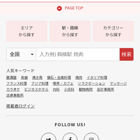
PAGE TOP
エリア
駅・路線
カテゴリー
から探す
から探す
から探す
検索
人気キーワード
居酒屋
和食
焼き鳥
懐石・会席料理
焼肉
イタリア料理
フランス料理
アジア料理
喫茶・カフェ
リラクゼーション
マッサージ
カラオケ
ビジネスホテル
内科
小児科
動物病院
会計事務所
法律事務所
掲載者ログイン
FOLLOW US!