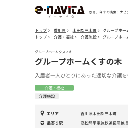
さぁ、今すぐ検索！
ナビ
トップ
香川県
木田郡三木町
グループホー
トップ
介護・福祉
介護施設
グループホー
グループホームクスノキ
グループホームくすの木
入居者一人ひとりにあった適切な介護を
介護・福祉
介護施設
エリア
香川県木田郡三木町
最寄り駅
高松琴平電気鉄道長尾線 