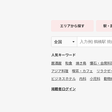
エリア
から探す
駅・
人気キーワード
居酒屋
和食
焼き鳥
懐石・会席料
アジア料理
喫茶・カフェ
リラクゼ
ビジネスホテル
内科
小児科
動物
掲載者ログイン