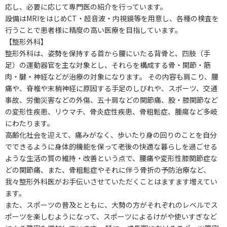
応し、必要に応じて専門医の紹介を行っています。
設備はMRIをはじめCT・超音波・内視鏡等を用意し、各種の検査を
行うことで患者様に精度の高い医療を目指しています。
【整形外科】
整形外科は、姿勢を保持する首から腰にいたる背骨と、四肢（手
足）の運動器官を主な対象とし、それらを構成する骨・関節・筋
肉・腱・神経などが治療の対象になります。 その内容も肩こり、腰
痛や、脊椎や末梢神経に原因する手足のしびれや、スポーツ、交通
事故、労働災害などの外傷、五十肩などの関節痛、股・膝関節など
の変形性疾患、リウマチ、骨炎症性疾患、骨粗鬆症、腫瘍など多岐
にわたります。
高齢化社会を迎えて、痛みがなく、歩いたり身の回りのことを自分
でできるように身体的機能を保って老後の快適な暮らしを過ごせる
ような生活の質の維持・改善という点で、腰痛や変形性膝関節症な
どの関節痛、また、骨粗鬆症やそれに伴う骨折の予防治療など、
我々整形外科医がお手伝いさせていただくことはますます増えてい
ます。
また、スポーツの普及とともに、大勢の方がそれぞれのレベルでス
ポーツを楽しむようになって、スポーツによるけがや使いすぎなど