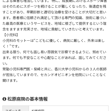
による障害も増加しています。 特に、成長期におけるスポーツ障害
はそのためにスポーツを続けることが難しくなったり、後遺症を残
すことがあり、早期診断と適切な治療を受けることが大切だと思い
ます。患者様に信頼され満足して頂ける専門の知識、技術に基づい
た最高の医療というサービスを、地域に根ざして提供するという理
念をますます充実させ、地域に貢献していきたいと考えています。
【小児科】
小児科のモットーは“こどもに優しく、病気に厳しく、外来は楽し
く！”です。
出来る限り、何でも話し易い雰囲気で診察できるように、努めてい
ます。何でも不安なことや心配なことがあれば、話してみてくださ
い。
常勤小児科専門医・柴崎と共に、香川大学小児科からの３人の医師
が担当していますので、セカンドオピニオンを他院にいくことなく
聞けます。
松原病院の基本情報
スポット名
松原病院