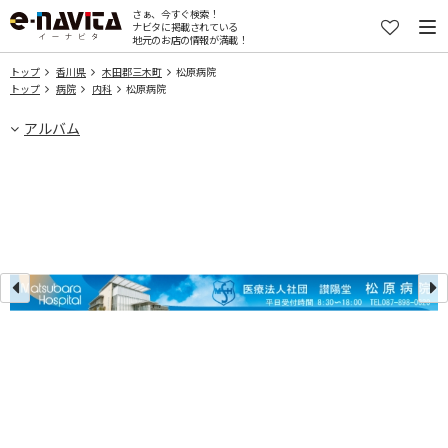
さぁ、今すぐ検索！
ナビタに掲載されている
地元のお店の情報が満載！
トップ
香川県
木田郡三木町
松原病院
トップ
病院
内科
松原病院
アルバム