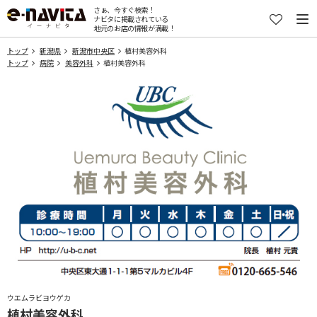
さぁ、今すぐ検索！
ナビタに掲載されている
地元のお店の情報が満載！
トップ
新潟県
新潟市中央区
植村美容外科
トップ
病院
美容外科
植村美容外科
ウエムラビヨウゲカ
植村美容外科