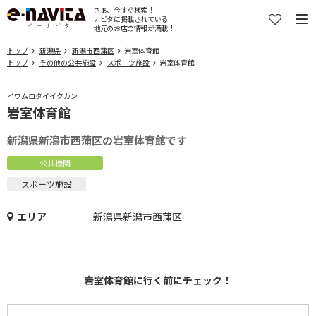
さぁ、今すぐ検索！
ナビタに掲載されている
地元のお店の情報が満載！
トップ
新潟県
新潟市西蒲区
岩室体育館
トップ
その他の公共施設
スポーツ施設
岩室体育館
イワムロタイイクカン
岩室体育館
新潟県新潟市西蒲区の岩室体育館です
公共機関
スポーツ施設
エリア
新潟県新潟市西蒲区
岩室体育館に行く前にチェック！