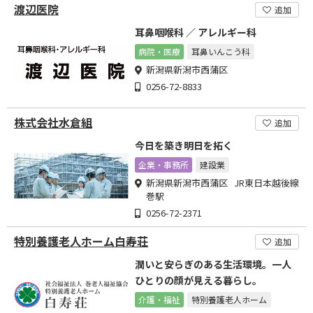
渡辺医院
追加
耳鼻咽喉科 ／ アレルギー科
病院・医療
耳鼻いんこう科
新潟県新潟市西蒲区
0256-72-8833
株式会社水倉組
追加
今日を築き明日を拓く
企業・事務所
建設業
新潟県新潟市西蒲区 JR東日本越後線
巻駅
0256-72-2371
特別養護老人ホーム白寿荘
追加
潤いと安らぎのある生活環境。一人
ひとりの顔が見える暮らし。
介護・福祉
特別養護老人ホーム