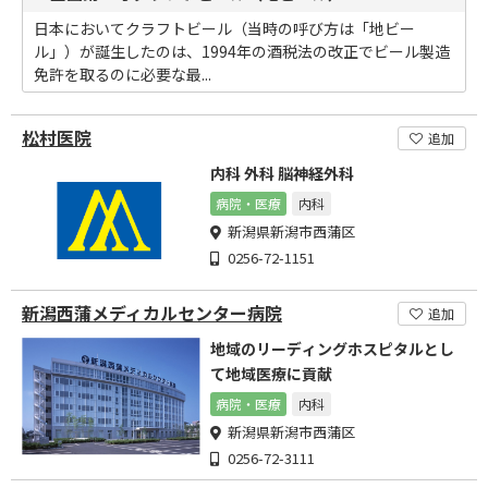
日本においてクラフトビール（当時の呼び方は「地ビー
ル」）が誕生したのは、1994年の酒税法の改正でビール製造
免許を取るのに必要な最...
松村医院
追加
内科 外科 脳神経外科
病院・医療
内科
新潟県新潟市西蒲区
0256-72-1151
新潟西蒲メディカルセンター病院
追加
地域のリーディングホスピタルとし
て地域医療に貢献
病院・医療
内科
新潟県新潟市西蒲区
0256-72-3111