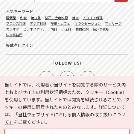
人気キーワード
居酒屋
和食
焼き鳥
懐石・会席料理
焼肉
イタリア料理
フランス料理
アジア料理
喫茶・カフェ
リラクゼーション
マッサージ
カラオケ
ビジネスホテル
内科
小児科
動物病院
会計事務所
法律事務所
掲載者ログイン
FOLLOW US!
当サイトでは、利用者が当サイトを閲覧する際のサービス向
上およびサイトの利用状況把握のため、クッキー（Cookie）
を使用しています。当サイトでは閲覧を継続されることで、ク
e-NAVITA（イーナビタ）とは？
お気に入り
ヘルプ
ッキーの使用に同意されたものとみなします。詳細について
利用規約
個人情報の取り扱いについて
運営会社
は、
「当社ウェブサイトにおける個人情報の取り扱いについ
サイトマップ
広告掲載に関するお問い合わせ
て」
をご覧ください。
サイトの内容に関するお問い合わせ