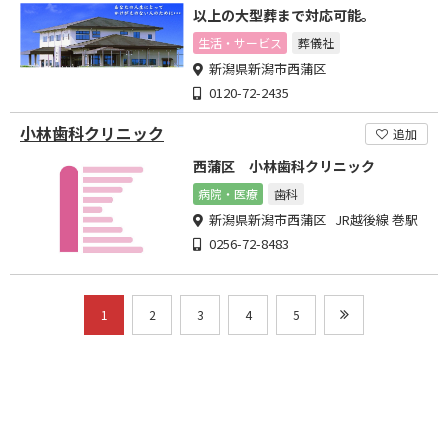
以上の大型葬まで対応可能。
生活・サービス
葬儀社
新潟県新潟市西蒲区
0120-72-2435
小林歯科クリニック
追加
西蒲区 小林歯科クリニック
病院・医療
歯科
新潟県新潟市西蒲区 JR越後線 巻駅
0256-72-8483
1
2
3
4
5