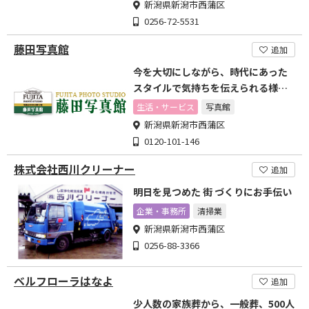
新潟県新潟市西蒲区
0256-72-5531
藤田写真館
追加
今を大切にしながら、時代にあった
スタイルで気持ちを伝えられる様、
沢山のいい写真に出会いたい
生活・サービス
写真館
新潟県新潟市西蒲区
0120-101-146
株式会社西川クリーナー
追加
明日を見つめた 街 づくりにお手伝い
企業・事務所
清掃業
新潟県新潟市西蒲区
0256-88-3366
ベルフローラはなよ
追加
少人数の家族葬から、一般葬、500人