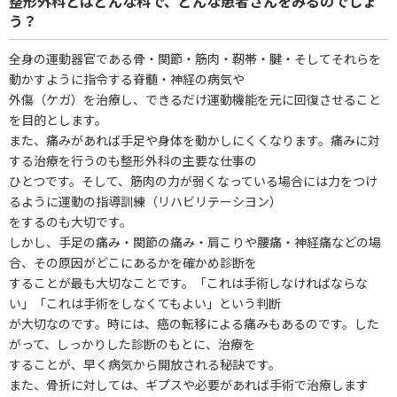
整形外科とはどんな科で、どんな患者さんをみるのでしょ
う？
全身の運動器官である骨・関節・筋肉・靭帯・腱・そしてそれらを
動かすように指令する脊髄・神経の病気や
外傷（ケガ）を治療し、できるだけ運動機能を元に回復させること
を目的とします。
また、痛みがあれば手足や身体を動かしにくくなります。痛みに対
する治療を行うのも整形外科の主要な仕事の
ひとつです。そして、筋肉の力が弱くなっている場合には力をつけ
るように運動の指導訓練（リハビリテーシヨン）
をするのも大切です。
しかし、手足の痛み・関節の痛み・肩こりや腰痛・神経痛などの場
合、その原因がどこにあるかを確かめ診断を
することが最も大切なことです。「これは手術しなければならな
い」「これは手術をしなくてもよい」という判断
が大切なのです。時には、癌の転移による痛みもあるのです。した
がって、しっかりした診断のもとに、治療を
することが、早く病気から開放される秘訣です。
また、骨折に対しては、ギプスや必要があれば手術で治療します