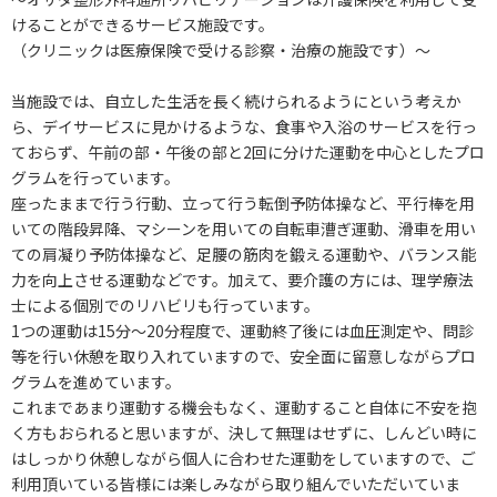
けることができるサービス施設です。
（クリニックは医療保険で受ける診察・治療の施設です）～
当施設では、自立した生活を長く続けられるようにという考えか
ら、デイサービスに見かけるような、食事や入浴のサービスを行っ
ておらず、午前の部・午後の部と2回に分けた運動を中心としたプロ
グラムを行っています。
座ったままで行う行動、立って行う転倒予防体操など、平行棒を用
いての階段昇降、マシーンを用いての自転車漕ぎ運動、滑車を用い
ての肩凝り予防体操など、足腰の筋肉を鍛える運動や、バランス能
力を向上させる運動などです。加えて、要介護の方には、理学療法
士による個別でのリハビリも行っています。
1つの運動は15分～20分程度で、運動終了後には血圧測定や、問診
等を行い休憩を取り入れていますので、安全面に留意しながらプロ
グラムを進めています。
これまであまり運動する機会もなく、運動すること自体に不安を抱
く方もおられると思いますが、決して無理はせずに、しんどい時に
はしっかり休憩しながら個人に合わせた運動をしていますので、ご
利用頂いている皆様には楽しみながら取り組んでいただいていま