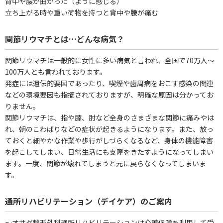
背中や腰が曲がった（ように感じる）
立ち上がる時や重い荷物を持つと背中や腰が痛む
関節リウマチとは…どんな病気？
関節リウマチは一般的に女性に多い病気と言われ、全国で70万人～
100万人とも言われております。
発症には遺伝的要因であったり、喫煙や歯周病をおこす感染の関連
などの環境要因も指摘されておりますが、明確な原因は分かってお
りません。
関節リウマチは、指や膝、肘など全身のさまざまな関節に痛みやは
れ、朝のこわばりなどの症状が起きるようになります。また、放っ
ておくと細やかな作業や歩行がしづらくなるなど、身体の機能障害
を起こしてしまい、日常生活にも支障をきたすようになってしまい
ます。一度、関節が壊れてしまうと元に戻らなくなってしまいま
す。
通所リハビリテーション（デイケア）のご案内
～オサダ整形外科通所リハビリテーションは介護保険を利用して受