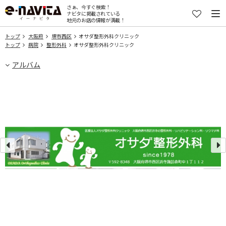
さぁ、今すぐ検索！
ナビタに掲載されている
地元のお店の情報が満載！
トップ
大阪府
堺市西区
オサダ整形外科クリニック
トップ
病院
整形外科
オサダ整形外科クリニック
アルバム