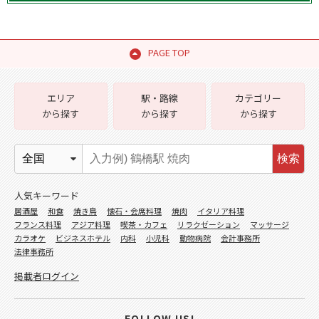
PAGE TOP
エリア
駅・路線
カテゴリー
から探す
から探す
から探す
検索
人気キーワード
居酒屋
和食
焼き鳥
懐石・会席料理
焼肉
イタリア料理
フランス料理
アジア料理
喫茶・カフェ
リラクゼーション
マッサージ
カラオケ
ビジネスホテル
内科
小児科
動物病院
会計事務所
法律事務所
掲載者ログイン
FOLLOW US!