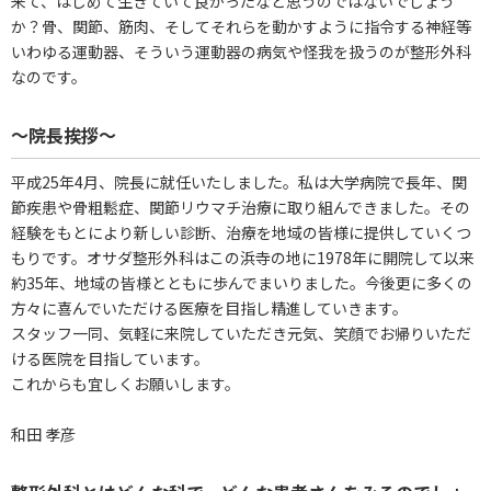
来て、はじめて生きていて良かったなと思うのではないでしょう
か？骨、関節、筋肉、そしてそれらを動かすように指令する神経等
いわゆる運動器、そういう運動器の病気や怪我を扱うのが整形外科
なのです。
～院長挨拶～
平成25年4月、院長に就任いたしました。私は大学病院で長年、関
節疾患や骨粗鬆症、関節リウマチ治療に取り組んできました。その
経験をもとにより新しい診断、治療を地域の皆様に提供していくつ
もりです。オサダ整形外科はこの浜寺の地に1978年に開院して以来
約35年、地域の皆様とともに歩んでまいりました。今後更に多くの
方々に喜んでいただける医療を目指し精進していきます。
スタッフ一同、気軽に来院していただき元気、笑顔でお帰りいただ
ける医院を目指しています。
これからも宜しくお願いします。
和田 孝彦