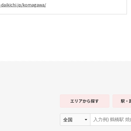
i-daikichi.jp/komagawa/
エリア
から探す
駅・