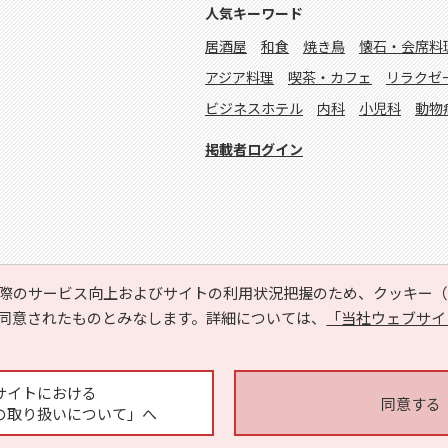
人気キーワード
居酒屋
和食
焼き鳥
懐石・会席料
アジア料理
喫茶・カフェ
リラクゼ
ビジネスホテル
内科
小児科
動物
掲載者ログイン
際のサービス向上およびサイトの利用状況把握のため、クッキー（C
同意されたものとみなします。詳細については、
「当社ウェブサイ
Copyright © HYOJITO.Co.,Ltd. All Rights Reserved.
サイトにおける
同意する
の取り扱いについて」へ