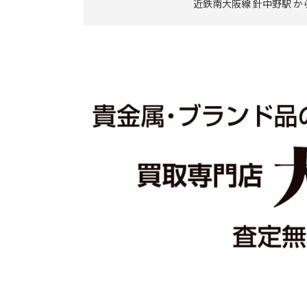
近鉄南大阪線 針中野駅 か