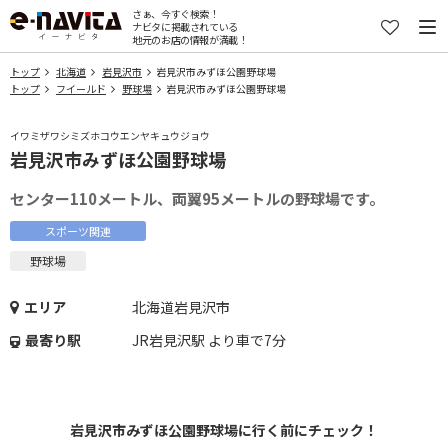
さぁ、今すぐ検索！
ナビタに掲載されている
地元のお店の情報が満載！
トップ
北海道
岩見沢市
岩見沢市みずほ公園野球場
トップ
フイールド
野球場
岩見沢市みずほ公園野球場
イワミザワシミズホコウエンヤキュウジョウ
岩見沢市みずほ公園野球場
センター110メートル、両翼95メートルの野球場です。
スポーツ関連
野球場
エリア
北海道岩見沢市
最寄り駅
JR岩見沢駅 より車で7分
岩見沢市みずほ公園野球場に行く前にチェック！