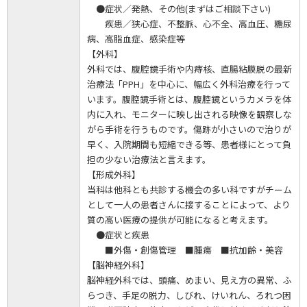
●症状／発熱、その他(まずはご相談下さい)
疾患／狭心症、不整脈、心不全、高血圧、糖尿
病、高脂血症、感染症等
【外科】
外科では、腹腔鏡手術や内痔核、直腸粘膜脱の最新
治療法「PPH」を中心に、幅広く外科治療を行って
います。腹腔鏡手術とは、腹腔鏡というカメラを体
内に入れ、モニターに映し出される映像を観察しな
がら手術を行うものです。傷跡が小さいので治りが
早く、入院期間も短縮できる等、患者様にとって負
担の少ない治療法と言えます。
【形成外科】
当科は他科とも共診する機会の多い科ですがチーム
として一人の患者さんに接することによって、より
質の高い医療の提供が可能になると考えます。
●症状と疾患
■外傷・創傷管理 ■腫瘍 ■抗加齢・美容
【脳神経外科】
脳神経外科では、頭痛、めまい、見え方の異常、ふ
らつき、手足の脱力、しびれ、けいれん、ろれつ困