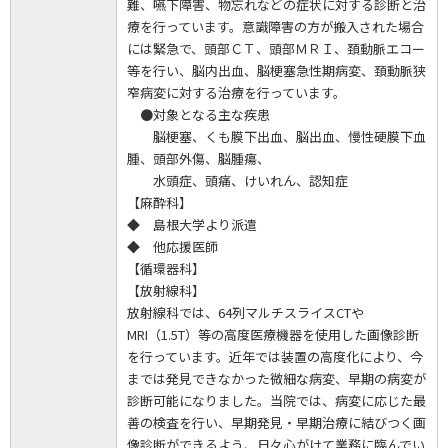
難、嚥下障害、物忘れなどの症状に対する診断と治
療を行っています。意識障害の方が搬入された場合
には緊急で、頭部ＣＴ、頭部ＭＲＩ、頚動脈エコー
等を行い、脳内出血、脳梗塞急性期病変、頚動脈狭
窄病変に対する治療を行っています。
●対象となる主な疾患
脳梗塞、くも膜下出血、脳出血、慢性硬膜下血
腫、頭部外傷、脳腫瘍、
水頭症、頭痛、けいれん、認知症
【麻酔科】
◆ 島根大学より派遣
◆ 他応援医師
【循環器科】
【放射線科】
放射線科では、64列マルチスライスCTや
MRI（1.5T）等の高度医療機器を使用した画像診断
を行っています。近年では装置の高度化により、今
までは発見できなかった微細な病変、早期の病変が
診断可能になりました。当院では、病変に応じた最
善の検査を行い、早期発見・早期治療に結びつく画
像診断ができるよう、日々心がけて業務に臨んでい