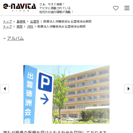
さぁ、今すぐ検索！
ナビタに掲載されている
地元のお店の情報が満載！
トップ
島根県
出雲市
医療法人沖縄徳洲会 出雲徳洲会病院
トップ
病院
内科
医療法人沖縄徳洲会 出雲徳洲会病院
アルバム
誰もが最善の医療を受けられる社会を目指しております。