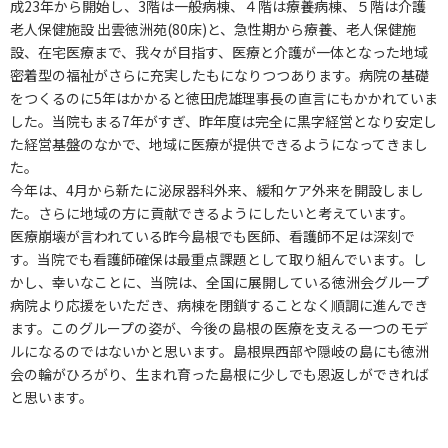
成23年から開始し、3階は一般病棟、４階は療養病棟、５階は介護
老人保健施設 出雲徳洲苑(80床)と、急性期から療養、老人保健施
設、在宅医療まで、我々が目指す、医療と介護が一体となった地域
密着型の福祉がさらに充実したもになりつつあります。病院の基礎
をつくるのに5年はかかると徳田虎雄理事長の直言にもかかれていま
した。当院もまる7年がすぎ、昨年度は完全に黒字経営となり安定し
た経営基盤のなかで、地域に医療が提供できるようになってきまし
た。
今年は、4月から新たに泌尿器科外来、緩和ケア外来を開設しまし
た。さらに地域の方に貢献できるようにしたいと考えています。
医療崩壊が言われている昨今島根でも医師、看護師不足は深刻で
す。当院でも看護師確保は最重点課題として取り組んでいます。し
かし、幸いなことに、当院は、全国に展開している徳洲会グループ
病院より応援をいただき、病棟を閉鎖することなく順調に進んでき
ます。このグループの姿が、今後の島根の医療を支える一つのモデ
ルになるのではないかと思います。島根県西部や隠岐の島にも徳洲
会の輪がひろがり、生まれ育った島根に少しでも恩返しができれば
と思います。