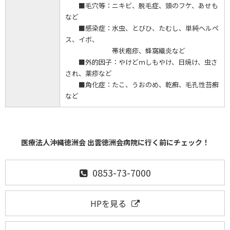
■毛穴等：ニキビ、脱毛症、頭のフケ、あせも
など
■感染症：水虫、とびひ、たむし、単純ヘルペ
ス、イボ、
帯状疱疹、蜂窩織炎など
■外的因子：やけどｍしもやけ、日焼け、虫さ
され、薬疹など
■角化症：たこ、うおのめ、乾癬、毛孔性苔癬
など
医療法人沖縄徳洲会 出雲徳洲会病院に行く前にチェック！
0853-73-7000
HPを見る