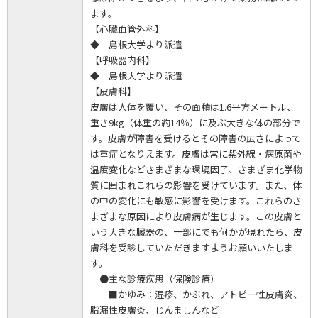
ます。
【心臓血管外科】
◆ 島根大学より派遣
【呼吸器内科】
◆ 島根大学より派遣
【皮膚科】
皮膚は人体を覆い、その面積は1.6平方メートル、
重さ9kg（体重の約14％）に及ぶ大きな体の部分で
す。皮膚が障害を受けるとその障害の広さによって
は重症となりえます。皮膚は常に紫外線・病原菌や
温度変化などさまざまな環境因子、さまざま化学物
質に囲まれこれらの影響を受けています。また、体
の中の変化にも敏感に影響を受けます。これらのさ
まざまな原因により皮膚病が生じます。この皮膚と
いう大きな臓器の、一部にでも何かが現れたら、皮
膚科を受診していただきますようお願いいたしま
す。
●主な診療疾患（保険診療）
■かゆみ：湿疹、かぶれ、アトピー性皮膚炎、
脂漏性皮膚炎、じんましんなど