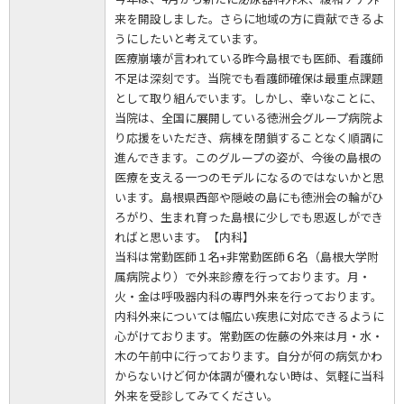
来を開設しました。さらに地域の方に貢献できるよ
うにしたいと考えています。
医療崩壊が言われている昨今島根でも医師、看護師
不足は深刻です。当院でも看護師確保は最重点課題
として取り組んでいます。しかし、幸いなことに、
当院は、全国に展開している徳洲会グループ病院よ
り応援をいただき、病棟を閉鎖することなく順調に
進んできます。このグループの姿が、今後の島根の
医療を支える一つのモデルになるのではないかと思
います。島根県西部や隠岐の島にも徳洲会の輪がひ
ろがり、生まれ育った島根に少しでも恩返しができ
ればと思います。【内科】
当科は常勤医師１名+非常勤医師６名（島根大学附
属病院より）で外来診療を行っております。月・
火・金は呼吸器内科の専門外来を行っております。
内科外来については幅広い疾患に対応できるように
心がけております。常勤医の佐藤の外来は月・水・
木の午前中に行っております。自分が何の病気かわ
からないけど何か体調が優れない時は、気軽に当科
外来を受診してみてください。