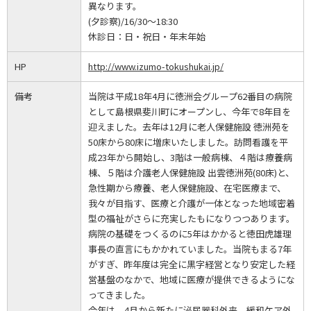
異なります。
(夕診察)/16/30～18:30
休診日：
日・祝日・年末年始
HP
http://www.izumo-tokushukai.jp/
備考
当院は平成18年4月に徳洲会グループ62番目の病院
として島根県斐川町にオープンし、今年で8年目を
迎えました。去年は12月に老人保健施設 徳洲苑を
50床から80床に増床いたしました。訪問看護を平
成23年から開始し、3階は一般病棟、４階は療養病
棟、５階は介護老人保健施設 出雲徳洲苑(80床)と、
急性期から療養、老人保健施設、在宅医療まで、
我々が目指す、医療と介護が一体となった地域密着
型の福祉がさらに充実したもになりつつあります。
病院の基礎をつくるのに5年はかかると徳田虎雄理
事長の直言にもかかれていました。当院もまる7年
がすぎ、昨年度は完全に黒字経営となり安定した経
営基盤のなかで、地域に医療が提供できるようにな
ってきました。
今年は、4月から新たに泌尿器科外来、緩和ケア外