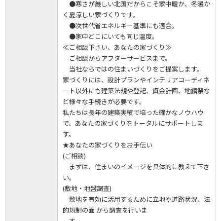
●寒さが厳しい北国だからこそ家中暖か、冬暖か
く夏涼しい家づくりです。
●次世代省エネルギー基準にも適合。
●家中どこにいても同じ温度。
≪ご相談下さい、あなたの家づくり≫
ご相談からアフターサービスまで。
当社ならではの住まいづくりをご提案します。
家づくりには、設計プランやインテリアコーディネ
ート以外にも建築法規や登記、資金計画、地鎮祭な
ど様々な手続きが必要です。
私たちは長年の建築実績で培った確かなノウハウ
で、あなたの家づくりをトータルにサポートしま
す。
★あなたの家づくりをお手伝い
(ご相談)
まずは、住まいのイメージを具体的に教えて下さ
い。
(敷地・地盤調査)
敷地を有効に活用するために立地や道路状況、法
的規制の面 から調査を行いま
す。