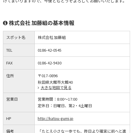
けてまいりますので、今後ともどうぞよろしくお願いいたします。
株式会社 加藤組の基本情報
スポット名
株式会社 加藤組
TEL
0186-42-0545
FAX
0186-42-9430
住所
〒017-0896
秋田県大館市大館40
大きな地図で見る
営業日
営業時間：
8:00～17:00
定休日：
日曜日、第2・4土曜日
HP
http://katou-gumi.jp
備考
「たとえ小さな一歩でも、昨日より確実に前へと進