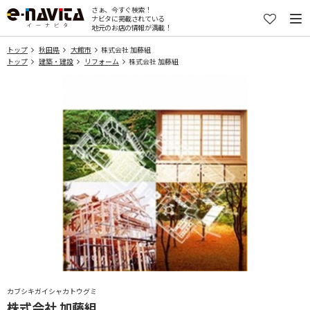
さぁ、今すぐ検索！
ナビタに掲載されている
地元のお店の情報が満載！
トップ
秋田県
大館市
株式会社 加藤組
トップ
建築・建設
リフォーム
株式会社 加藤組
カブシキガイシャカトウグミ
株式会社 加藤組