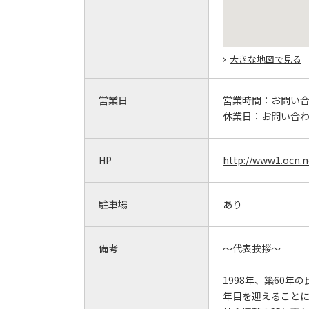
大きな地図で見る
営業日
営業時間：
お問い
休業日：
お問い合
HP
http://www1.ocn.n
駐車場
あり
備考
～代表挨拶～
1998年、築60
年目を迎えること