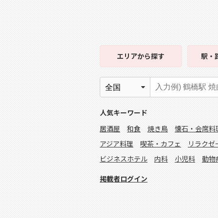
エリア
から探す
駅・
人気キーワード
居酒屋
和食
焼き鳥
懐石・会席料
アジア料理
喫茶・カフェ
リラクゼ
ビジネスホテル
内科
小児科
動物
掲載者ログイン