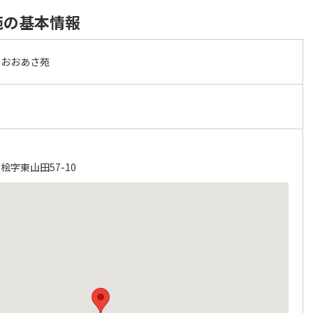
苑の基本情報
ムおおあさ苑
字東山田57-10