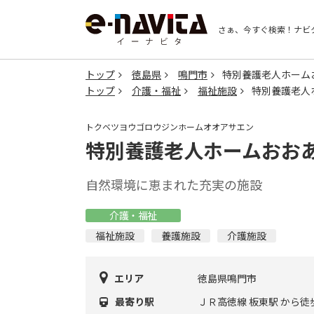
さぁ、今すぐ検索！
ナビ
トップ
徳島県
鳴門市
特別養護老人ホーム
トップ
介護・福祉
福祉施設
特別養護老人
トクベツヨウゴロウジンホームオオアサエン
特別養護老人ホームおお
自然環境に恵まれた充実の施設
介護・福祉
福祉施設
養護施設
介護施設
エリア
徳島県鳴門市
最寄り駅
ＪＲ高徳線 板東駅 から徒