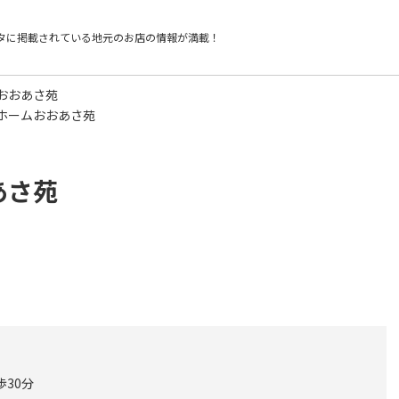
タに掲載されている
地元のお店の情報が満載！
おおあさ苑
ホームおおあさ苑
あさ苑
歩30分