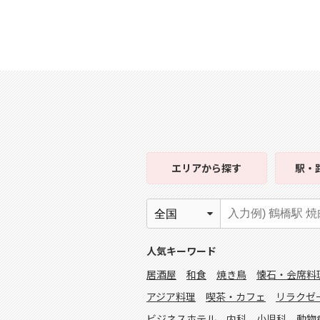
エリア
から探す
駅・
人気キーワード
居酒屋
和食
焼き鳥
懐石・会席料
アジア料理
喫茶・カフェ
リラクゼ
ビジネスホテル
内科
小児科
動物