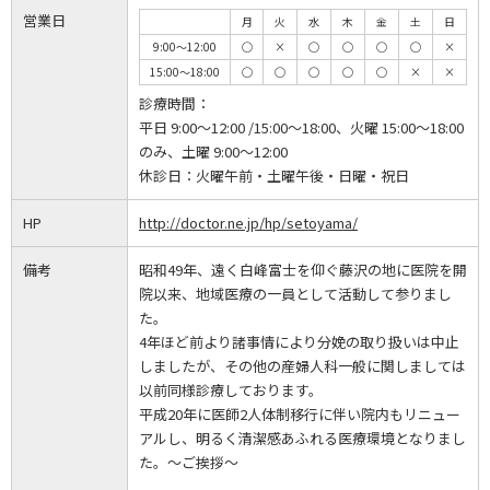
営業日
月
火
水
木
金
土
日
9:00～12:00
◯
×
◯
◯
◯
◯
×
15:00～18:00
◯
◯
◯
◯
◯
×
×
診療時間：
平日 9:00～12:00 /15:00～18:00、火曜 15:00～18:00
のみ、土曜 9:00～12:00
休診日：
火曜午前・土曜午後・日曜・祝日
HP
http://doctor.ne.jp/hp/setoyama/
備考
昭和49年、遠く白峰富士を仰ぐ藤沢の地に医院を開
院以来、地域医療の一員として活動して参りまし
た。
4年ほど前より諸事情により分娩の取り扱いは中止
しましたが、その他の産婦人科一般に関しましては
以前同様診療しております。
平成20年に医師2人体制移行に伴い院内もリニュー
アルし、明るく清潔感あふれる医療環境となりまし
た。～ご挨拶～