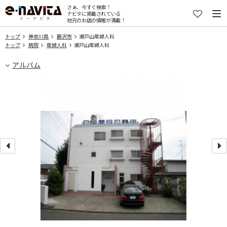
さぁ、今すぐ検索！
ナビタに掲載されている
地元のお店の情報が満載！
トップ
神奈川県
藤沢市
瀬戸山産婦人科
トップ
病院
産婦人科
瀬戸山産婦人科
アルバム