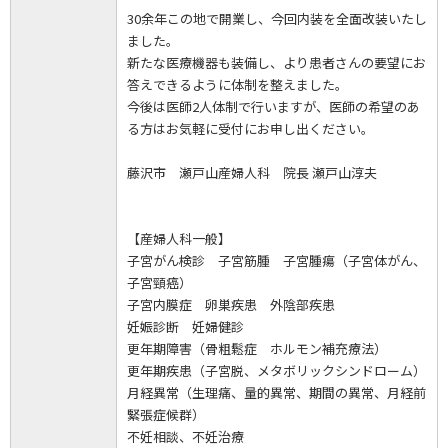
30余年この地で開業し、今回内装を全面改装いたし
ました。
新たな医療機器も装備し、より患者さんの要望にお
答えできるように体制を整えました。
今後は医師2人体制で行いますが、医師の希望のあ
る方はお気軽に受付にお申し出ください。
藤沢市 瀬戸山産婦人科 院長 瀬戸山淳夫
【産婦人科一般】
子宮がん検診 子宮筋腫 子宮腫瘍（子宮体がん、
子宮頸癌）
子宮内膜症 卵巣疾患 外陰部疾患
妊娠診断 妊婦健診
更年期障害（骨粗鬆症 ホルモン補充療法）
更年期疾患（子宮脱、メタボリックシンドローム）
月経異常（生理痛、量的異常、期間の異常、月経前
緊張症候群）
不妊相談、不妊治療