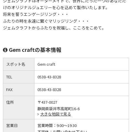
ジェムクラフトはオーダーメイドで、世界にたった一つのあなただ
けのオリジナルジュエリーを心を込めて製作いたします。
将来を誓うエンゲージリング・・・
ふたりの時を永遠に繋ぐマリッジリング・・・
ジェムクラフトからふたりを祝福し、こころをこめて。
Gem craftの基本情報
スポット名
Gem craft
TEL
0538-43-8328
FAX
0538-43-8328
住所
〒437-0027
静岡県袋井市高尾町16-6
大きな地図で見る
営業日
営業時間：
9:00～19:30
不定休：
お問い合わせ下さい