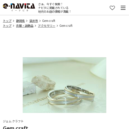
さぁ、今すぐ検索！
ナビタに掲載されている
地元のお店の情報が満載！
トップ
静岡県
袋井市
Gem craft
トップ
衣服・装飾品
アクセサリー
Gem craft
ジェム クラフト
Gem craft