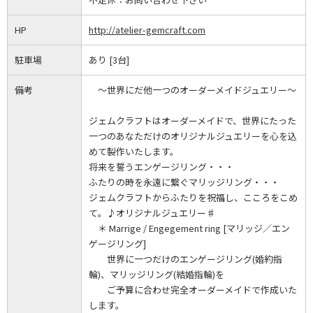
HP
http://atelier-gemcraft.com
駐車場
あり [3台]
備考
～世界にだ他一つのオーダーメイドジュエリー～
ジェムクラフトはオーダーメイドで、世界にたった
一つのあなただけのオリジナルジュエリーを心を込
めて製作いたします。
将来を誓うエンゲージリング・・・
ふたりの時を永遠に繋ぐマリッジリング・・・
ジェムクラフトからふたりを祝福し、こころをこめ
て。♪オリジナルジュエリー♯
＊ Marrige / Engegement ring [マリッジ／エン
ゲージリング]
世界に一つだけのエンゲージリング(婚約指
輪)、マリッジリング(結婚指輪)を
ご予算に合わせ完全オーダーメイドで作成いた
します。