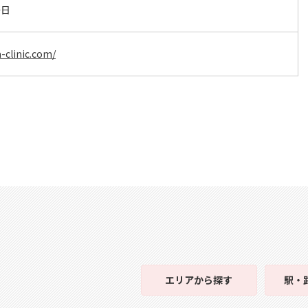
祭日
-clinic.com/
エリア
から探す
駅・