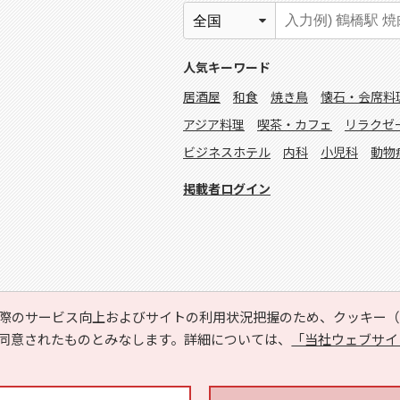
人気キーワード
居酒屋
和食
焼き鳥
懐石・会席料
アジア料理
喫茶・カフェ
リラクゼ
ビジネスホテル
内科
小児科
動物
掲載者ログイン
際のサービス向上およびサイトの利用状況把握のため、クッキー（C
同意されたものとみなします。詳細については、
「当社ウェブサイ
Copyright © HYOJITO.Co.,Ltd. All Rights Reserved.